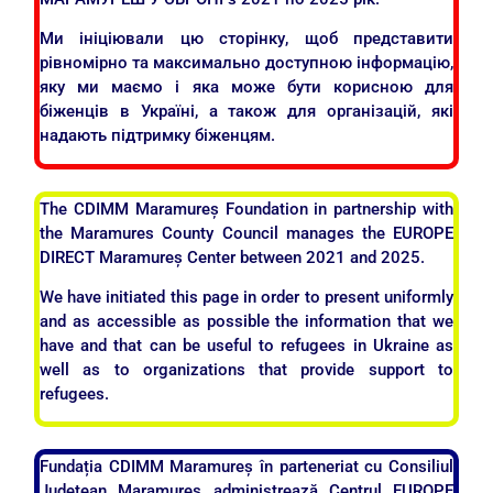
Ми ініціювали цю сторінку, щоб представити
рівномірно та максимально доступною інформацію,
яку ми маємо і яка може бути корисною для
біженців в Україні, а також для організацій, які
надають підтримку біженцям.
The CDIMM Maramureș Foundation in partnership with
the Maramures County Council manages the EUROPE
DIRECT Maramureș Center between 2021 and 2025.
We have initiated this page in order to present uniformly
and as accessible as possible the information that we
have and that can be useful to refugees in Ukraine as
well as to organizations that provide support to
refugees.
Fundația CDIMM Maramureș în parteneriat cu Consiliul
Județean Maramureș administrează Centrul EUROPE