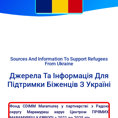
Sources And Information To Support Refugees
From Ukraine
Джерела Та Інформація Для
Підтримки Біженців З Україні
Фонд CDIMM Maramureș у партнерстві з Радою
округу Марамуреш керує Центром ПРЯМИХ
МАРАМУРЕШ У ЄВРОПІ з 2021 по 2025 рік.