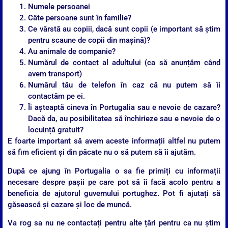
Numele persoanei
Câte persoane sunt în familie?
Ce vârstă au copiii, dacă sunt copii (e important să știm
pentru scaune de copii din mașină)?
Au animale de companie?
Numărul de contact al adultului (ca să anunțăm când
avem transport)
Numărul tău de telefon în caz că nu putem să îi
contactăm pe ei.
Îi așteaptă cineva în Portugalia sau e nevoie de cazare?
Dacă da, au posibilitatea să închirieze sau e nevoie de o
locuință gratuit?
E foarte important să avem aceste informații altfel nu putem
să fim eficient și din păcate nu o să putem să îi ajutăm.
După ce ajung în Portugalia o sa fie primiți cu informații
necesare despre pașii pe care pot să îi facă acolo pentru a
beneficia de ajutorul guvernului portughez. Pot fi ajutați să
găsească și cazare și loc de muncă.
Va rog sa nu ne contactați pentru alte țări pentru ca nu știm