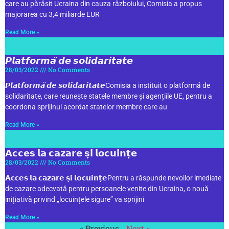
care au părăsit Ucraina din cauza războiului, Comisia a propus
majorarea cu 3,4 miliarde EUR
Read More »
𝙋𝙡𝙖𝙩𝙛𝙤𝙧𝙢𝙖̆ 𝙙𝙚 𝙨𝙤𝙡𝙞𝙙𝙖𝙧𝙞𝙩𝙖𝙩𝙚
28/03/2022
No Comments
𝙋𝙡𝙖𝙩𝙛𝙤𝙧𝙢𝙖̆ 𝙙𝙚 𝙨𝙤𝙡𝙞𝙙𝙖𝙧𝙞𝙩𝙖𝙩𝙚Comisia a instituit o platformă de
solidaritate, care reunește statele membre și agențiile UE, pentru a
coordona sprijinul acordat statelor membre care au
Read More »
𝗔𝗰𝗰𝗲𝘀 𝗹𝗮 𝗰𝗮𝘇𝗮𝗿𝗲 𝘀̦𝗶 𝗹𝗼𝗰𝘂𝗶𝗻𝘁̦𝗲
28/03/2022
No Comments
𝗔𝗰𝗰𝗲𝘀 𝗹𝗮 𝗰𝗮𝘇𝗮𝗿𝗲 𝘀̦𝗶 𝗹𝗼𝗰𝘂𝗶𝗻𝘁̦𝗲Pentru a răspunde nevoilor imediate
de cazare adecvată pentru persoanele venite din Ucraina, o nouă
inițiativă privind „locuințele sigure” va sprijini
Read More »
« Previous
Next »