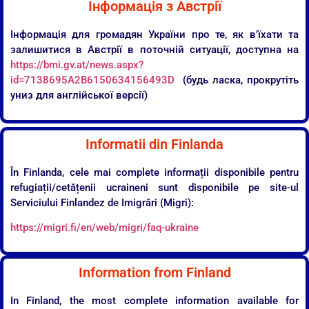
Інформація з Австрії
Інформація для громадян України про те, як в’їхати та
залишитися в Австрії в поточній ситуації, доступна на
https://bmi.gv.at/news.aspx?
id=7138695A2B6150634156493D
(будь ласка, прокрутіть
униз для англійської версії)
Informatii din Finlanda
În Finlanda, cele mai complete informații disponibile pentru
refugiații/cetățenii ucraineni sunt disponibile pe site-ul
Serviciului Finlandez de Imigrări (Migri):
https://migri.fi/en/web/migri/faq-ukraine
Information from Finland
In Finland, the most complete information available for