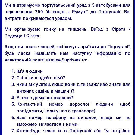
Ми підтримуємо португальський уряд з 5 автобусами для
перевезення 250 біженців з Румунії до Португалії. Всі
витрати покриваються урядом.
Ми організуємо гонку на тиждень. Виїзд з Сірета /
Редеуци і Сігета.
Якщо ви знаєте людей, які хочуть приїхати до Португалії,
будь ласка, надішліть нам наступну інформацію по
електронній пошті ukraine@upriserz.ro:
Ім’я людини
Скільки людей в сім’ї?
Який вік у дітей, якщо вони діти (важливо знати для
дитячих сидінь в машині)?
У них є домашні тварини?
Контактний номер дорослої людини (щоб
повідомити, коли у нас є транспорт)
Ваш номер телефону на випадок, якщо ми не
зможемо зв’язатися з ними.
Хто-небудь чекає їх в Португалії або їм потрібно