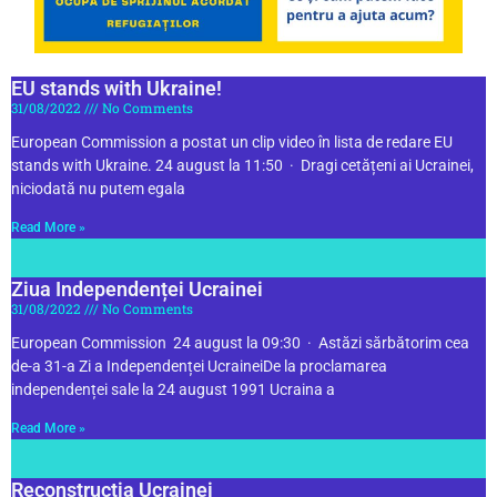
EU stands with Ukraine!
31/08/2022
No Comments
European Commission a postat un clip video în lista de redare EU
stands with Ukraine. 24 august la 11:50 · Dragi cetățeni ai Ucrainei,
niciodată nu putem egala
Read More »
Ziua Independenței Ucrainei
31/08/2022
No Comments
European Commission 24 august la 09:30 · Astăzi sărbătorim cea
de-a 31-a Zi a Independenței UcraineiDe la proclamarea
independenței sale la 24 august 1991 Ucraina a
Read More »
Reconstrucția Ucrainei