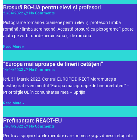
Broșură RO-UA pentru elevi și profesori
21/04/2022
No Comments
Pictograme româno-ucrainene pentru elevi și profesori Limba
română / limba ucraineană Această broșură cu pictograme îi poate
ajuta pe vorbitorii de ucraineană și de română
Read More »
”Europa mai aproape de tinerii cetățeni”
14/04/2022
No Comments
Ieri, 31 Martie 2022, Centrul EUROPE DIRECT Maramureș a
desfășurat evenimentul ”Europa mai aproape de tinerii cetățeni” –
Prioritățile UE în comunitatea mea – Sprijin
Read More »
Prefinanțare REACT-EU
14/04/2022
No Comments
Pentru a sprijini statele membre care primesc și găzduiesc refugiații