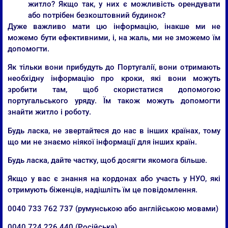
житло? Якщо так, у них є можливість орендувати
або потрібен безкоштовний будинок?
Дуже важливо мати цю інформацію, інакше ми не
можемо бути ефективними, і, на жаль, ми не зможемо їм
допомогти.
Як тільки вони прибудуть до Португалії, вони отримають
необхідну інформацію про кроки, які вони можуть
зробити там, щоб скористатися допомогою
португальського уряду. Їм також можуть допомогти
знайти житло і роботу.
Будь ласка, не звертайтеся до нас в інших країнах, тому
що ми не знаємо ніякої інформації для інших країн.
Будь ласка, дайте частку, щоб досягти якомога більше.
Якщо у вас є знання на кордонах або участь у НУО, які
отримують біженців, надішліть їм це повідомлення.
0040 733 762 737 (румунською або англійською мовами)
0040 724 226 440 (Російська)