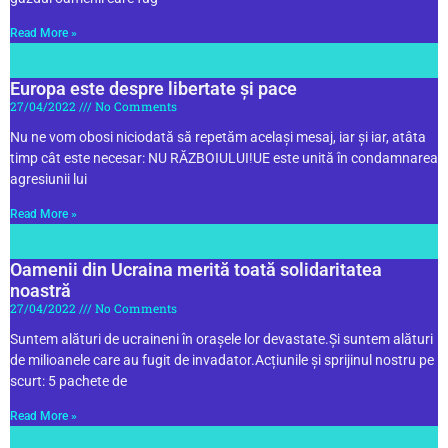
Read More »
Europa este despre libertate și pace
27/04/2022
No Comments
Nu ne vom obosi niciodată să repetăm același mesaj, iar și iar, atâta
timp cât este necesar: NU RĂZBOIULUI!UE este unită în condamnarea
agresiunii lui
Read More »
Oamenii din Ucraina merită toată solidaritatea
noastră
27/04/2022
No Comments
Suntem alături de ucraineni în orașele lor devastate.Și suntem alături
de milioanele care au fugit de invadator.Acțiunile și sprijinul nostru pe
scurt: 5 pachete de
Read More »