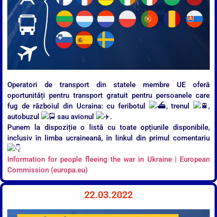
Operatori de transport din statele membre UE oferă
oportunități pentru transport gratuit pentru persoanele care
fug de războiul din Ucraina: cu feribotul
, trenul
,
autobuzul
sau avionul
.
Punem la dispoziție o listă cu toate opțiunile disponibile,
inclusiv în limba ucraineană, în linkul din primul comentariu
Information for people fleeing the war in Ukraine | European
Commission (europa.eu)
22.03.2022