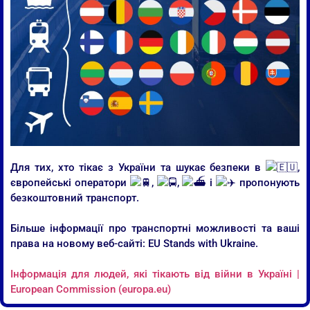
Для тих, хто тікає з України та шукає безпеки в
,
європейські оператори
,
,
і
пропонують
безкоштовний транспорт.
Більше інформації про транспортні можливості та ваші
права на новому веб-сайті: EU Stands with Ukraine.
Інформація для людей, які тікають від війни в Україні |
European Commission (europa.eu)