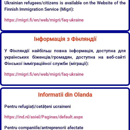
Ukrainian refugees/citizens is available on the Website of the
Finnish Immigration Service (Migri):
https://migri.fi/en/web/migri/faq-ukraine
Інформація з Фінляндії
У Фінляндії найбільш повна інформація, доступна для
українських біженців/громадян, доступна на веб-сайті
Фінської імміграційної служби (міграції):
https://migri.fi/en/web/migri/faq-ukraine
Informatii din Olanda
Pentru refugiați/cetățeni ucraineni
https://ind.nl/asiel/Paginas/default.aspx
Pentru companiile/antreprenorii afectate