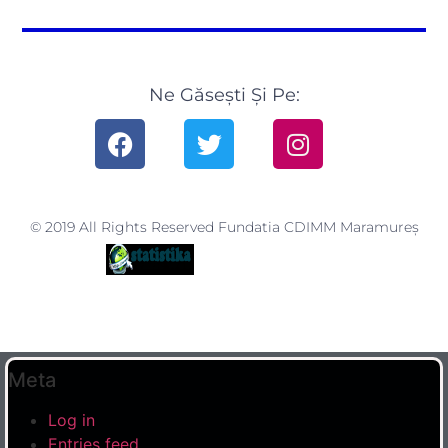
Ne Găsești Și Pe:
© 2019 All Rights Reserved Fundatia CDIMM Maramureș
Meta
Log in
Entries feed