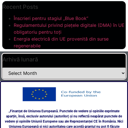
Recent Posts
Înscrieri pentru stagiul „Blue Book”
Regulamentului privind piețele digitale (DMA) în UE
obligatoriu pentru toți
Energia electrică din UE provenită din surse
regenerabile
Arhivă lunară
„Finanțat de Uniunea Europeană. Punctele de vedere și opiniile exprimate
aparțin, însă, exclusiv autorului (autorilor) și nu reflectă neapărat punctele de
vedere și opiniile Uniunii Europene sau ale Reprezentanței CE în România. Nici
Uniunea Europeană și nici autoritatea care acordă grantul nu pot fi făcute