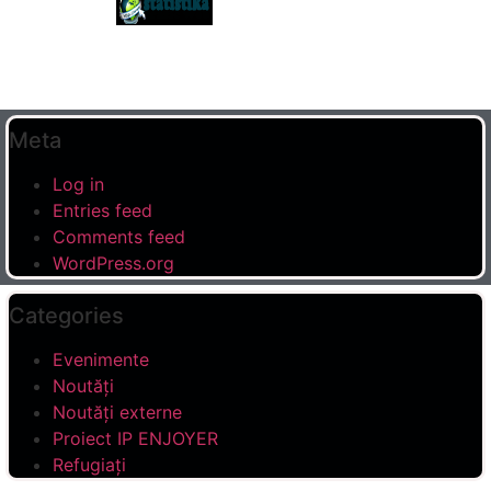
Meta
Log in
Entries feed
Comments feed
WordPress.org
Categories
Evenimente
Noutăți
Noutăți externe
Proiect IP ENJOYER
Refugiați