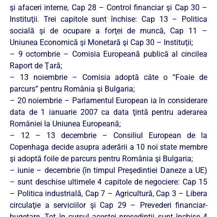
şi afaceri interne, Cap 28 – Control financiar şi Cap 30 –
Instituţii. Trei capitole sunt închise: Cap 13 – Politica
socială şi de ocupare a forţei de muncă, Cap 11 –
Uniunea Economică şi Monetară şi Cap 30 – Instituţii;
– 9 octombrie – Comisia Europeană publică al cincilea
Raport de Ţară;
– 13 noiembrie – Comisia adoptă câte o “Foaie de
parcurs” pentru România şi Bulgaria;
– 20 noiembrie – Parlamentul European ia în considerare
data de 1 ianuarie 2007 ca data ţintă pentru aderarea
României la Uniunea Europeană;
– 12 – 13 decembrie – Consiliul European de la
Copenhaga decide asupra aderării a 10 noi state membre
şi adoptă foile de parcurs pentru România şi Bulgaria;
– iunie – decembrie (în timpul Preşedintiei Daneze a UE)
– sunt deschise ultimele 4 capitole de negociere: Cap 15
– Politica industrială, Cap 7 – Agricultură, Cap 3 – Libera
circulaţie a serviciilor şi Cap 29 – Prevederi financiar-
bugetare. Tot în cursul acestei preşedinţii sunt închise 4