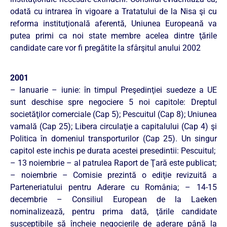
odată cu intrarea în vigoare a Tratatului de la Nisa şi cu
reforma instituţională aferentă, Uniunea Europeană va
putea primi ca noi state membre acelea dintre ţările
candidate care vor fi pregătite la sfârşitul anului 2002
2001
– Ianuarie – iunie: în timpul Preşedinţiei suedeze a UE
sunt deschise spre negociere 5 noi capitole: Dreptul
societăţilor comerciale (Cap 5); Pescuitul (Cap 8); Uniunea
vamală (Cap 25); Libera circulaţie a capitalului (Cap 4) şi
Politica în domeniul transporturilor (Cap 25). Un singur
capitol este inchis pe durata acestei presedintii: Pescuitul;
– 13 noiembrie – al patrulea Raport de Ţară este publicat;
– noiembrie – Comisie prezintă o ediţie revizuită a
Parteneriatului pentru Aderare cu România; – 14-15
decembrie – Consiliul European de la Laeken
nominalizează, pentru prima dată, ţările candidate
susceptibile să încheie negocierile de aderare până la