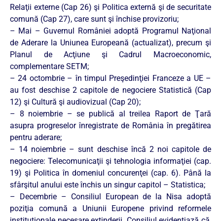
Relaţii externe (Cap 26) şi Politica externă şi de securitate
comună (Cap 27), care sunt şi închise provizoriu;
– Mai – Guvernul României adoptă Programul Naţional
de Aderare la Uniunea Europeană (actualizat), precum şi
Planul de Acţiune şi Cadrul Macroeconomic,
complementare SETM;
– 24 octombrie – în timpul Preşedinţiei Franceze a UE –
au fost deschise 2 capitole de negociere Statistică (Cap
12) şi Cultură şi audiovizual (Cap 20);
– 8 noiembrie – se publică al treilea Raport de Ţară
asupra progreselor înregistrate de România în pregătirea
pentru aderare;
– 14 noiembrie – sunt deschise încă 2 noi capitole de
negociere: Telecomunicaţii şi tehnologia informaţiei (cap.
19) şi Politica în domeniul concurenţei (cap. 6). Până la
sfârşitul anului este închis un singur capitol – Statistica;
– Decembrie – Consiliul European de la Nisa adoptă
poziţia comună a Uniunii Europene privind reformele
instituţionale necesare extinderii. Consiliul evidentiază că,