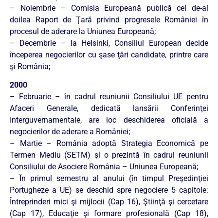
– Noiembrie – Comisia Europeană publică cel de-al
doilea Raport de Ţară privind progresele României în
procesul de aderare la Uniunea Europeană;
– Decembrie – la Helsinki, Consiliul European decide
începerea negocierilor cu şase ţări candidate, printre care
şi România;
2000
– Februarie – în cadrul reuniunii Consiliului UE pentru
Afaceri Generale, dedicată lansării Conferinţei
Interguvernamentale, are loc deschiderea oficială a
negocierilor de aderare a României;
– Martie – România adoptă Strategia Economică pe
Termen Mediu (SETM) şi o prezintă în cadrul reuniunii
Consiliului de Asociere România – Uniunea Europeană;
– În primul semestru al anului (în timpul Preşedinţiei
Portugheze a UE) se deschid spre negociere 5 capitole:
Întreprinderi mici şi mijlocii (Cap 16), Ştiinţă şi cercetare
(Cap 17), Educaţie şi formare profesională (Cap 18),