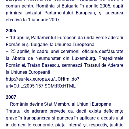
comun pentru România şi Bulgaria în aprilie 2005, după
primirea avizului Parlamentului European, şi aderarea
efectivă la 1 ianuarie 2007.
2005
– 13 aprilie, Parlamentul European dă undă verde aderării
României şi Bulgariei la Uniunea Europeană
– 25 aprilie, în cadrul unei ceremonii oficiale, desfăşurate
la Abatia de Neumunster din Luxemburg, Preşedintele
României, Traian Basescu, semneazâ Tratatul de Aderare
la Uniunea Europeană
http://eur-lex.europa.eu/JOHtml.do?
uri=OJ:L:2005:157:SOM:RO:HTML
2007
– România devine Stat Membru al Uniunii Europene
Tratatul de aderare prevede ca, dacă exista deficienţe
grave în transpunerea şi punerea în aplicare a acquis-ului
în domeniile economic, piaţa internă şi, respectiv, justitie