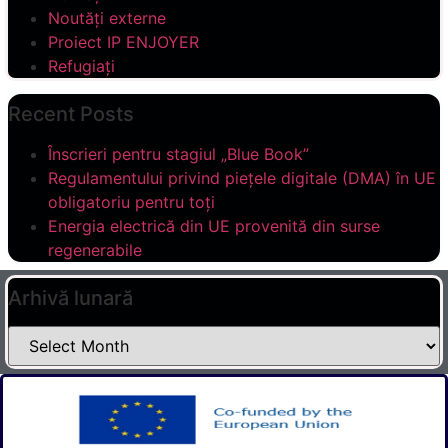
Noutăți externe
Proiect IP ENJOYER
Refugiați
Recent Posts
Înscrieri pentru stagiul „Blue Book”
Regulamentului privind piețele digitale (DMA) în UE
obligatoriu pentru toți
Energia electrică din UE provenită din surse
regenerabile
Arhivă lunară