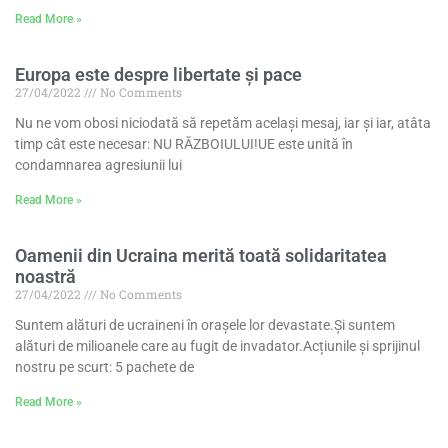
Read More »
Europa este despre libertate și pace
27/04/2022
No Comments
Nu ne vom obosi niciodată să repetăm același mesaj, iar și iar, atâta
timp cât este necesar: NU RĂZBOIULUI!UE este unită în
condamnarea agresiunii lui
Read More »
Oamenii din Ucraina merită toată solidaritatea
noastră
27/04/2022
No Comments
Suntem alături de ucraineni în orașele lor devastate.Și suntem
alături de milioanele care au fugit de invadator.Acțiunile și sprijinul
nostru pe scurt: 5 pachete de
Read More »