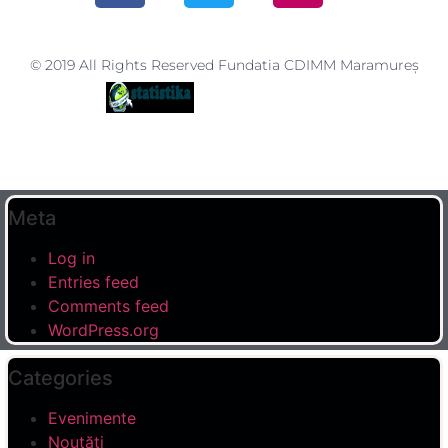
© 2019 All Rights Reserved Fundatia CDIMM Maramureș
Meta
Log in
Entries feed
Comments feed
WordPress.org
Categories
Evenimente
Noutăți