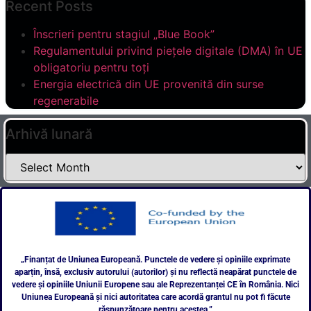
Recent Posts
Înscrieri pentru stagiul „Blue Book”
Regulamentului privind piețele digitale (DMA) în UE
obligatoriu pentru toți
Energia electrică din UE provenită din surse
regenerabile
Arhivă lunară
„Finanțat de Uniunea Europeană. Punctele de vedere și opiniile exprimate
aparțin, însă, exclusiv autorului (autorilor) și nu reflectă neapărat punctele de
vedere și opiniile Uniunii Europene sau ale Reprezentanței CE în România. Nici
Uniunea Europeană și nici autoritatea care acordă grantul nu pot fi făcute
răspunzătoare pentru acestea.”