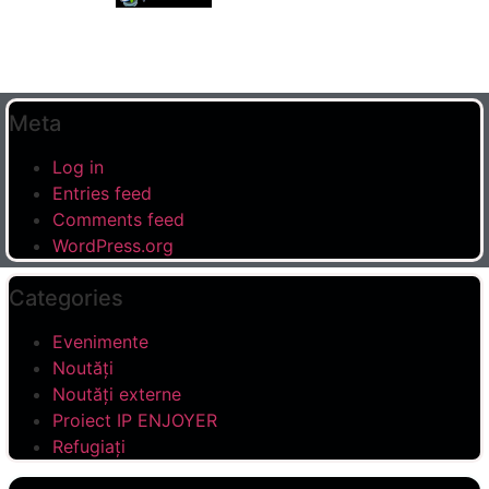
Meta
Log in
Entries feed
Comments feed
WordPress.org
Categories
Evenimente
Noutăți
Noutăți externe
Proiect IP ENJOYER
Refugiați