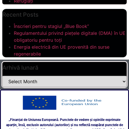
Refugiați
Recent Posts
Înscrieri pentru stagiul „Blue Book”
Regulamentului privind piețele digitale (DMA) în UE
obligatoriu pentru toți
Energia electrică din UE provenită din surse
regenerabile
Arhivă lunară
„Finanțat de Uniunea Europeană. Punctele de vedere și opiniile exprimate
aparțin, însă, exclusiv autorului (autorilor) și nu reflectă neapărat punctele de