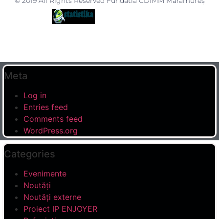
© 2019 All Rights Reserved Fundatia CDIMM Maramureș
Meta
Log in
Entries feed
Comments feed
WordPress.org
Categories
Evenimente
Noutăți
Noutăți externe
Proiect IP ENJOYER