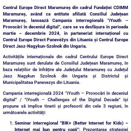
Centrul Europe Direct Maramureș din cadrul Fundației CDIMM
Maramureș, având ca entitate afiliată Consiliul Județean
Maramureș, lansează Campania interregională ”iYouth –
Provocări în deceniul digital”, care se va desfășura în perioada
martie – decembrie 2024, în parteneriat internațional cu
Centrul Europe Direct Panevėžys din Lituania și Centrul Europe
Direct Jasz-Nagykun-Szolnok din Ungaria.
Activitățile internaționale din cadrul Centrului Europe Direct
Maramureș sunt derulate de Consiliul Județean Maramureș, în
baza relațiilor de înfrățire ale Județului Maramureș cu Județul
Jasz Nagykun Szolnok din Ungaria și Districtul și
Municipalitatea Panevezys din Lituania.
Campania interregională 2024 ”iYouth – Provocări în deceniul
digital” / ”iYouth – Challenges of the Digital Decade” își
propune să implice tinerii și profesorii din cele 3 regiuni, în
următoarele activități:
Seminar interregional ”BIK+ (Better Internet for Kids) –
Internet mai bun pentru copii”
: Prezentarea strategiei