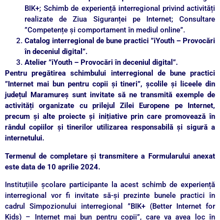
BIK+; Schimb de experiență interregional privind activități
realizate de Ziua Siguranței pe Internet; Consultare
”Competențe și comportament în mediul online”.
Catalog interregional de bune practici ”iYouth – Provocări
în deceniul digital”.
Atelier ”iYouth – Provocări în deceniul digital”.
Pentru pregătirea schimbului interregional de bune practici
”Internet mai bun pentru copii și tineri”, școlile și liceele din
județul Maramureș sunt invitate să ne transmită exemple de
activități organizate cu prilejul Zilei Europene pe Internet,
precum și alte proiecte și inițiative prin care promovează în
rândul copiilor și tinerilor utilizarea responsabilă și sigură a
internetului.
Termenul de completare și transmitere a Formularului anexat
este data de 10 aprilie 2024.
Instituțiile școlare participante la acest schimb de experiență
interregional vor fi invitate să-și prezinte bunele practici în
cadrul Simpozionului interregional ”BIK+ (Better Internet for
Kids) – Internet mai bun pentru copii”, care va avea loc în