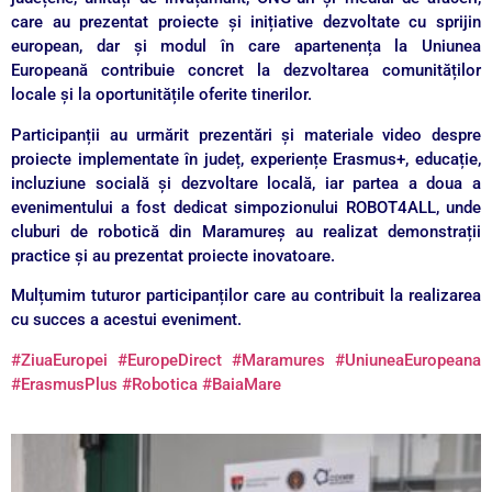
care au prezentat proiecte și inițiative dezvoltate cu sprijin
european, dar și modul în care apartenența la Uniunea
Europeană contribuie concret la dezvoltarea comunităților
locale și la oportunitățile oferite tinerilor.
Participanții au urmărit prezentări și materiale video despre
proiecte implementate în județ, experiențe Erasmus+, educație,
incluziune socială și dezvoltare locală, iar partea a doua a
evenimentului a fost dedicat simpozionului ROBOT4ALL, unde
cluburi de robotică din Maramureș au realizat demonstrații
practice și au prezentat proiecte inovatoare.
Mulțumim tuturor participanților care au contribuit la realizarea
cu succes a acestui eveniment.
#ZiuaEuropei
#EuropeDirect
#Maramures
#UniuneaEuropeana
#ErasmusPlus
#Robotica
#BaiaMare