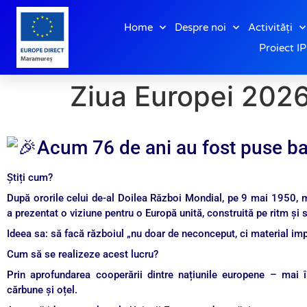
Home
Despre noi
Activități
Proiect 
Ziua Europei 202
Acum 76 de ani au fost puse b
Știți cum?
După ororile celui de-al Doilea Război Mondial, pe 9 mai 1950, 
a prezentat o viziune pentru o Europă unită, construită pe ritm și s
Ideea sa: să facă războiul „nu doar de neconceput, ci material imp
Cum să se realizeze acest lucru?
Prin aprofundarea cooperării dintre națiunile europene – mai 
cărbune și oțel.