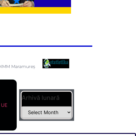
 CDIMM Maramureș
Arhivă lunară
n UE