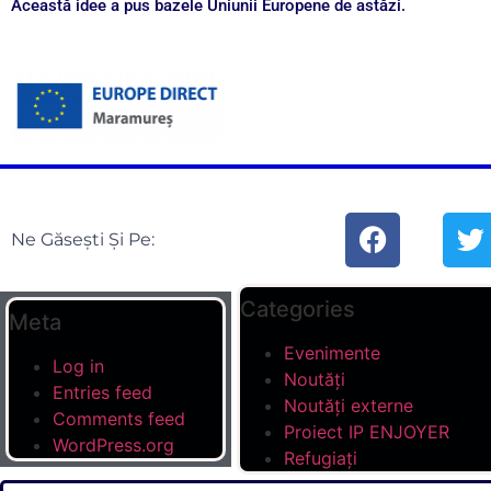
Această idee a pus bazele Uniunii Europene de astăzi.
Ne Găsești Și Pe:
Categories
Meta
Evenimente
Log in
Noutăți
Entries feed
Noutăți externe
Comments feed
Proiect IP ENJOYER
WordPress.org
Refugiați