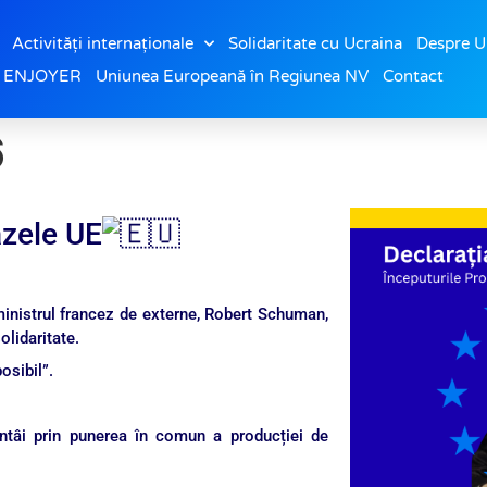
Activități internaționale
Solidaritate cu Ucraina
Despre U
IP ENJOYER
Uniunea Europeană în Regiunea NV
Contact
6
azele UE
ministrul francez de externe, Robert Schuman,
olidaritate.
osibil”.
întâi prin punerea în comun a producției de