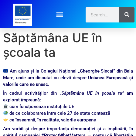
Săptămâna UE în
școala ta
Am ajuns și la Colegiul Național „Gheorghe Șincai” din Baia
Mare, unde am discutat cu elevii despre
Uniunea Europeană și
valorile care ne unesc
.
În cadrul activităților din
„Săptămâna UE în școala ta”
am
explorat împreună:
cum funcționează instituțiile UE
de ce colaborarea între cele 27 de state contează
ce înseamnă, în realitate, valorile europene
Am vorbit și despre importanța democrației și a implicării, în
spiritul campaniei
#ProtectWhatMatters
— pentru că libertățile